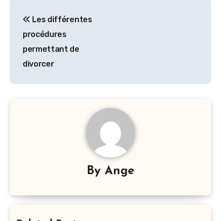
Navigation
Les différentes
de
procédures
l’article
permettant de
divorcer
By
Ange