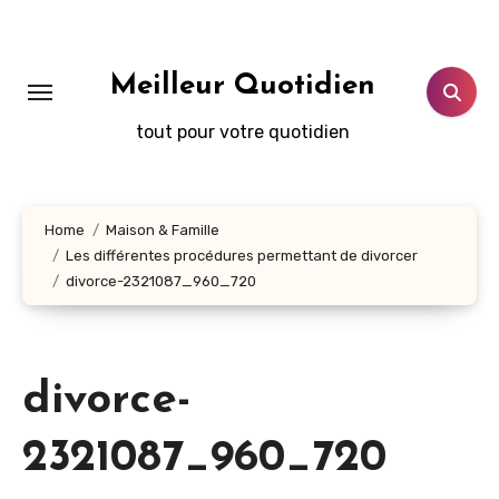
Aller
au
contenu
Meilleur Quotidien
principal
tout pour votre quotidien
Home
Maison & Famille
Les différentes procédures permettant de divorcer
divorce-2321087_960_720
divorce-
2321087_960_720